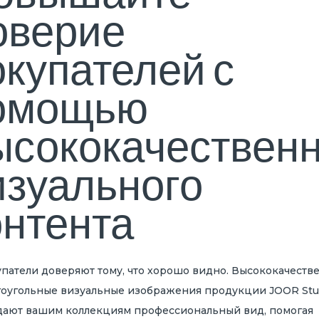
оверие
окупателей с
омощью
ысококачественн
изуального
онтента
патели доверяют тому, что хорошо видно. Высококачеств
оугольные визуальные изображения продукции JOOR Stu
ают вашим коллекциям профессиональный вид, помогая